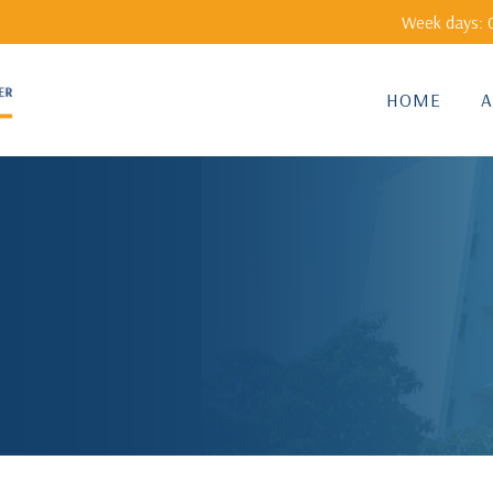
Week days: 0
HOME
A