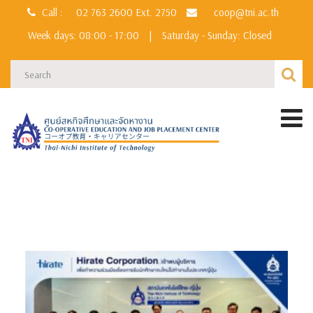
Call :
02 763 2600
Ext. 2750
coop@tni.ac.th
Week days: 08:00 - 17:00
|
Saturday - Sunday: Closed