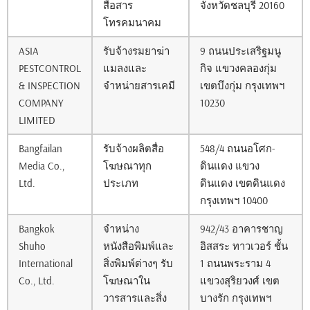
สื่อสาร
จังหวัดชลบุรี 20160
โทรคมนาคม
ASIA
รับจ้างรมยาฆ่า
9 ถนนประเสริฐมนู
PESTCONTROL
แมลงและ
กิจ แขวงคลองกุ่ม
& INSPECTION
จำหน่ายสารเคมี
เขตบึงกุ่ม กรุงเทพฯ
COMPANY
10230
LIMITED
Bangfailan
รับจ้างผลิตสื่อ
548/4 ถนนอโศก-
Media Co.,
โฆษณาทุก
ดินแดง แขวง
Ltd.
ประเภท
ดินแดง เขตดินแดง
กรุงเทพฯ 10400
Bangkok
จำหน่าง
942/43 อาคารชาญ
Shuho
หนังสือพิมพ์และ
อิสสระ ทาวเวอร์ ชั้น
International
สิ่งพิมพ์ต่างๆ รับ
1 ถนนพระราม 4
Co., Ltd.
โฆษณาใน
แขวงสุริยวงศ์ เขต
วารสารและสิ่ง
บางรัก กรุงเทพฯ