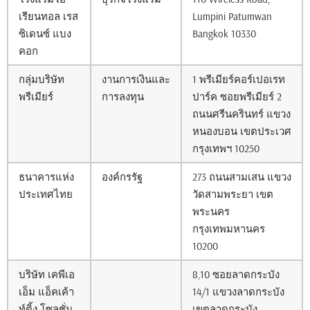
เรียนทอล เรส
Lumpini Patumwan
ซิเดนซ์ แบง
Bangkok 10330
คอก
กลุ่มบริษัท
งานการเงินและ
1 พรีเมียร์คอร์เปอเรท
พรีเมียร์
การลงทุน
ปาร์ค ซอยพรีเมียร์ 2
ถนนศรีนครินทร์ แขวง
หนองบอน เขตประเวศ
กรุงเทพฯ 10250
ธนาคารแห่ง
องค์กรรัฐ
273 ถนนสามเสน แขวง
ประเทศไทย
วัดสามพระยา เขต
พระนคร
กรุงเทพมหานคร
10200
บริษัท เคพีเอ
8,10 ซอยลาดกระบัง
เอ็ม แอ็คเค้า
14/1 แขวงลาดกระบัง
ท์ติ้ง โซลูชั่น
เขตลาดกระบัง