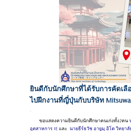
ยินดีกับนักศึกษาที่ได้รับการคัดเ
ไปฝึกงานที่ญี่ปุ่นกับบริษัท Mitsuwa
.
ขอแสดงความยินดีกับนักศึกษาคนเก่งทั้ง2คน
อุตสาหการ IE
และ
นายธีร์ธวัช อายูมุ อิโต วิทยา