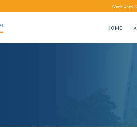
Week days: 0
HOME
A