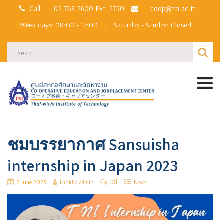
Call :
02 763 2600
Ext. 2750
coop@tni.ac.th
Week days: 08:00 - 17:00
|
Saturday - Sunday: Closed
ชมบรรยากาศ Sansuisha
internship in Japan 2023
Off
2 June 2023
kanidta admin
News