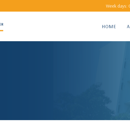
Week days: 0
HOME
A