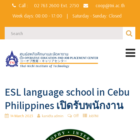
Call :
02 763 2600
Ext. 2750
coop@tni.ac.th
Week days: 08:00 - 17:00
|
Saturday - Sunday: Closed
ESL language school in Cebu
Philippines เปิดรับพนักงาน
Off
14 March 2023
kanidta admin
JobTNI