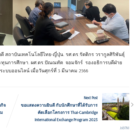
ดี สถาบันเทคโนโลยีไทย-ญี่ปุ่น. รศ.ดร.รัตติกร วรากูลศิริพันธุ์
ทุนการศึกษา. ผศ.ดร.ปัณณทัต จอมจักร์ รองอธิการบดีฝ่าย
บบออนไลน์ เมื่อวันศุกร์ที่ 3
มีนาคม 2566
Next Post
หกิจ
ขอแสดงความยินดี กับนักศึกษาที่ได้รับการ
คม
คัดเลือกโครงการ Thai-Cambridge
International Exchange Program 2023
JobTNI