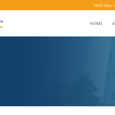
Week days: 0
HOME
A