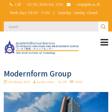
Call :
02 763 2600
Ext. 2750
coop@tni.ac.th
Week days: 08:00 - 17:00
|
Saturday - Sunday: Closed
Modernform Group
Off
28 February 2023
kanidta admin
JobTNI