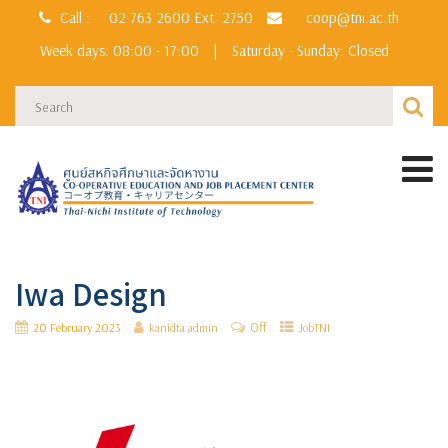
Call :
02 763 2600
Ext. 2750
coop@tni.ac.th
Week days: 08:00 - 17:00
|
Saturday - Sunday: Closed
Iwa Design
Off
20 February 2023
kanidta admin
JobTNI