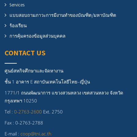
Services
แบบสอบถามภาวะการมีงานทำของบัณฑิต/มหาบัณฑิต
ร้องเรียน
การคุ้มครองข้อมูลส่วนบุคคล
CONTACT US
ศูนย์สหกิจศึกษาและจัดหางาน
ชั้น 1 อาคาร E สถาบันเทคโนโลยีไทย–ญี่ปุ่น
1771/1 ถนนพัฒนาการ แขวงสวนหลวง เขตสวนหลวง จังหวัด
กรุงเทพฯ 10250
Tel :
0-2763-2600
Ext. 2750
Fax : 0-2763-2788
E-mail :
coop@tni.ac.th