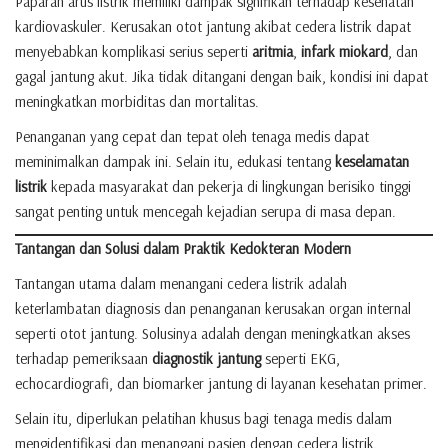
Paparan arus listrik memiliki dampak signifikan terhadap kesehatan
kardiovaskuler. Kerusakan otot jantung akibat cedera listrik dapat
menyebabkan komplikasi serius seperti
aritmia
,
infark miokard
, dan
gagal jantung akut. Jika tidak ditangani dengan baik, kondisi ini dapat
meningkatkan morbiditas dan mortalitas.
Penanganan yang cepat dan tepat oleh tenaga medis dapat
meminimalkan dampak ini. Selain itu, edukasi tentang
keselamatan
listrik
kepada masyarakat dan pekerja di lingkungan berisiko tinggi
sangat penting untuk mencegah kejadian serupa di masa depan.
Tantangan dan Solusi dalam Praktik Kedokteran Modern
Tantangan utama dalam menangani cedera listrik adalah
keterlambatan diagnosis dan penanganan kerusakan organ internal
seperti otot jantung. Solusinya adalah dengan meningkatkan akses
terhadap pemeriksaan
diagnostik jantung
seperti EKG,
echocardiografi, dan biomarker jantung di layanan kesehatan primer.
Selain itu, diperlukan pelatihan khusus bagi tenaga medis dalam
mengidentifikasi dan menangani pasien dengan cedera listrik.