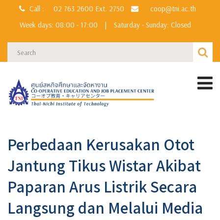
Call :
02 763 2600
Ext. 2750
coop@tni.ac.th
Week days: 08:00 - 17:00
|
Saturday - Sunday: Closed
Perbedaan Kerusakan Otot
Jantung Tikus Wistar Akibat
Paparan Arus Listrik Secara
Langsung dan Melalui Media