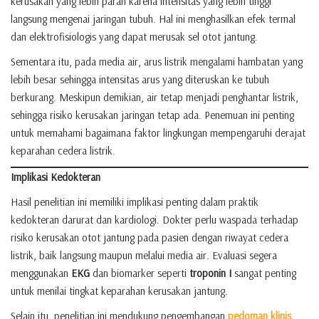
kerusakan yang lebih parah karena intensitas yang lebih tinggi
langsung mengenai jaringan tubuh. Hal ini menghasilkan efek termal
dan elektrofisiologis yang dapat merusak sel otot jantung.
Sementara itu, pada media air, arus listrik mengalami hambatan yang
lebih besar sehingga intensitas arus yang diteruskan ke tubuh
berkurang. Meskipun demikian, air tetap menjadi penghantar listrik,
sehingga risiko kerusakan jaringan tetap ada. Penemuan ini penting
untuk memahami bagaimana faktor lingkungan mempengaruhi derajat
keparahan cedera listrik.
Implikasi Kedokteran
Hasil penelitian ini memiliki implikasi penting dalam praktik
kedokteran darurat dan kardiologi. Dokter perlu waspada terhadap
risiko kerusakan otot jantung pada pasien dengan riwayat cedera
listrik, baik langsung maupun melalui media air. Evaluasi segera
menggunakan
EKG
dan biomarker seperti
troponin I
sangat penting
untuk menilai tingkat keparahan kerusakan jantung.
Selain itu, penelitian ini mendukung pengembangan
pedoman klinis